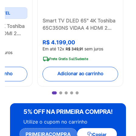
ÍVEL
Smart TV DLED 65" 4K Toshiba
4K Toshiba
65C350NS VIDAA 4 HDMI 2
HDMI 2
USB Wi-Fi - TB032M
R$
4
.
199
,
00
Em até
12
x
sem juros
R$
349
,
91
 juros
Frete Gratis Sul/Sudeste
rrinho
Adicionar ao carrinho
5% OFF NA PRIMEIRA COMPRA!
Utilize o cupom no carrinho
PRIMEIRACOMPRA
Copiar