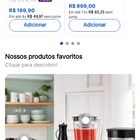
HC115
R$
999
,
00
R$
199
,
90
Em até
12
x
R$
83
,
25
sem
Em até
4
x
R$
49
,
97
sem juros
juros
Nossos produtos favoritos
Clique para descobrir!