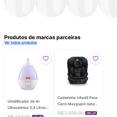
Produtos de marcas parceiras
Ver todos produtos
Cadeirinha Infantil Para
Umidificador de Ar
Carro Maxguard Isize
Ultrassônico 3,4 Litros
76-150cm Fisher-Price -
R$
1
.
399
,
00
28% off
Bivolt Fisher Price -
R$
224
,
90
BB725
11% off