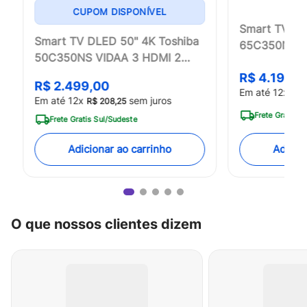
CUPOM DISPONÍVEL
Smart TV DL
Smart TV DLED 50" 4K Toshiba
65C350NS V
50C350NS VIDAA 3 HDMI 2
USB Wi-Fi -
USB Wi-Fi - TB029M
R$
4
.
199
,
0
R$
2
.
499
,
00
Em até
12
x
R$
Em até
12
x
sem juros
R$
208
,
25
Frete Gratis S
Frete Gratis Sul/Sudeste
Adicionar ao carrinho
Adicio
O que nossos clientes dizem