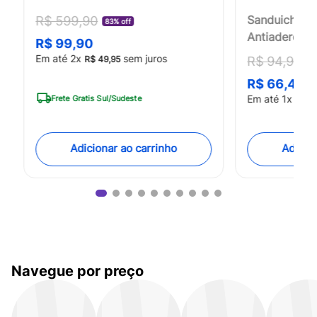
Sanduicheira
R$
599
,
90
83% off
Antiaderent
R$
99
,
90
127v 750w Pr
Em até
2
x
sem juros
R$
94
,
90
R$
49
,
95
30
CE043OUT [
R$
66
,
43
Em até
1
x
Frete Gratis Sul/Sudeste
R$
6
Adicionar ao carrinho
Adicio
Navegue por preço