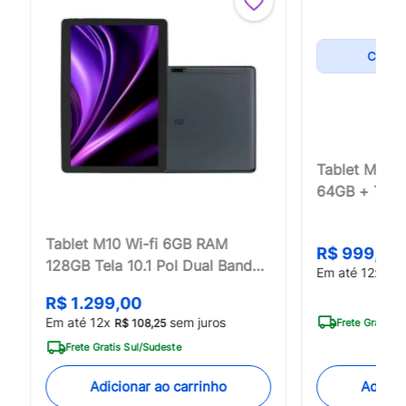
CUPO
Tablet M8 W
64GB + Tela 
+ Octa-Core
Tablet M10 Wi-fi 6GB RAM
R$
999
,
00
128GB Tela 10.1 Pol Dual Band
Em até
12
x
R$
Kids Multi - NB359
R$
1
.
299
,
00
Em até
12
x
sem juros
Frete Gratis S
R$
108
,
25
Frete Gratis Sul/Sudeste
Adicio
Adicionar ao carrinho