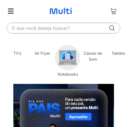
O que você deseja buscar?
TV's
Air Fryer
Caixas de
Tablets
Som
Notebooks